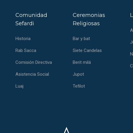
Comunidad
Ceremonias
L
Sefardi
Religiosas
A
Historia
Bar y bat
J
Rab Sacca
Siete Candelas
N
Comisión Directiva
Berit milá
C
Asistencia Social
Jupot
Luaj
Tefilot